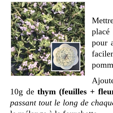
Mettr
placé
pour a
faci
pomm
Ajoute
10g de
thym (feuilles + fle
passant tout le long de chaque