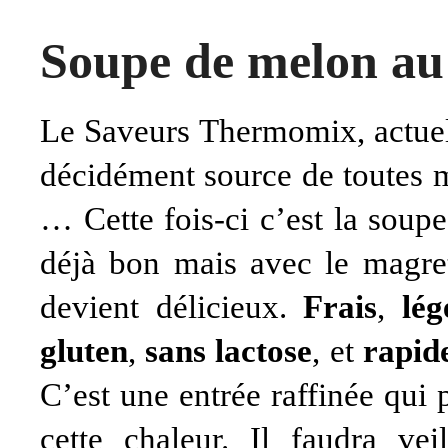
Soupe de melon au
Le Saveurs Thermomix, actuell
décidément source de toutes m
… Cette fois-ci c’est la soup
déjà bon mais avec le magret
devient délicieux.
Frais
,
lég
gluten
,
sans lactose
, et
rapid
C’est une entrée raffinée qui
cette chaleur. Il faudra vei