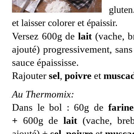
gluten
et laisser colorer et épaissir.
Versez 600g de
lait
(vache, br
ajouté) progressivement, sans
sauce épaississe.
Rajouter
sel
,
poivre
et
musca
Au Thermomix:
Dans le bol : 60g de
farin
+
600g de
lait
(vache, breb
ajouté) +
sel
,
poivre
et
musca