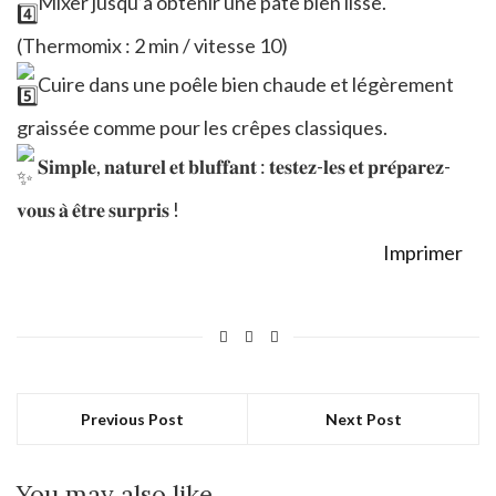
Mixer jusqu’à obtenir une pâte bien lisse.
(Thermomix : 2 min / vitesse 10)
Cuire dans une poêle bien chaude et légèrement
graissée comme pour les crêpes classiques.
𝐒𝐢𝐦𝐩𝐥𝐞, 𝐧𝐚𝐭𝐮𝐫𝐞𝐥 𝐞𝐭 𝐛𝐥𝐮𝐟𝐟𝐚𝐧𝐭 : 𝐭𝐞𝐬𝐭𝐞𝐳-𝐥𝐞𝐬 𝐞𝐭 𝐩𝐫𝐞́𝐩𝐚𝐫𝐞𝐳-
𝐯𝐨𝐮𝐬 𝐚̀ 𝐞̂𝐭𝐫𝐞 𝐬𝐮𝐫𝐩𝐫𝐢𝐬 !
Imprimer
Previous Post
Next Post
You may also like