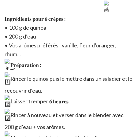
𝐈𝐧𝐠𝐫𝐞́𝐝𝐢𝐞𝐧𝐭𝐬 𝐩𝐨𝐮𝐫 𝟔 𝐜𝐫𝐞̂𝐩𝐞𝐬 :
• 100 g de quinoa
• 200 g d’eau
• Vos arômes préférés : vanille, fleur d’oranger,
rhum…
𝐏𝐫𝐞́𝐩𝐚𝐫𝐚𝐭𝐢𝐨𝐧 :
Rincer le quinoa puis le mettre dans un saladier et le
recouvrir d’eau.
Laisser tremper 𝟔 𝐡𝐞𝐮𝐫𝐞𝐬.
Rincer à nouveau et verser dans le blender avec
200 g d’eau + vos arômes.