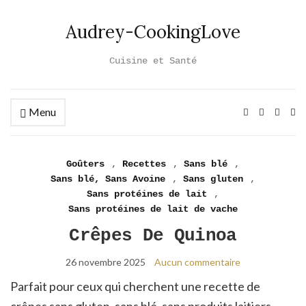
Audrey-CookingLove
Cuisine et Santé
Menu
Ex
se
fo
Goûters
,
Recettes
,
Sans blé
,
Sans blé, Sans Avoine
,
Sans gluten
,
Sans protéines de lait
,
Sans protéines de lait de vache
Crêpes De Quinoa
26 novembre 2025
Aucun commentaire
Parfait pour ceux qui cherchent une recette de