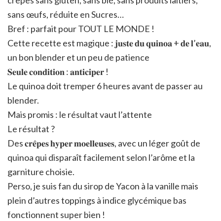
crêpes sans gluten, sans blé, sans produits laitiers,
sans œufs, réduite en Sucres…
Bref : parfait pour TOUT LE MONDE !
Cette recette est magique : 𝐣𝐮𝐬𝐭𝐞 𝐝𝐮 𝐪𝐮𝐢𝐧𝐨𝐚 + 𝐝𝐞 𝐥’𝐞𝐚𝐮,
un bon blender et un peu de patience
𝐒𝐞𝐮𝐥𝐞 𝐜𝐨𝐧𝐝𝐢𝐭𝐢𝐨𝐧 : 𝐚𝐧𝐭𝐢𝐜𝐢𝐩𝐞𝐫 !
Le quinoa doit tremper 6 heures avant de passer au
blender.
Mais promis : le résultat vaut l’attente
Le résultat ?
Des 𝐜𝐫𝐞̂𝐩𝐞𝐬 𝐡𝐲𝐩𝐞𝐫 𝐦𝐨𝐞𝐥𝐥𝐞𝐮𝐬𝐞𝐬, avec un léger goût de
quinoa qui disparaît facilement selon l’arôme et la
garniture choisie.
Perso, je suis fan du sirop de Yacon à la vanille mais
plein d’autres toppings à indice glycémique bas
fonctionnent super bien !