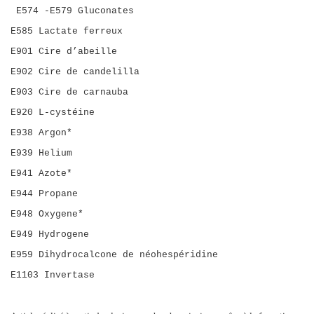
E574 -E579 Gluconates
E585 Lactate ferreux
E901 Cire d’abeille
E902 Cire de candelilla
E903 Cire de carnauba
E920 L-cystéine
E938 Argon*
E939 Helium
E941 Azote*
E944 Propane
E948 Oxygene*
E949 Hydrogene
E959 Dihydrocalcone de néohespéridine
E1103 Invertase