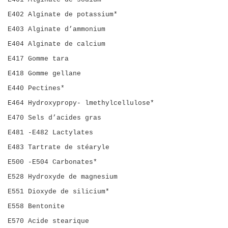
E402 Alginate de potassium*
E403 Alginate d’ammonium
E404 Alginate de calcium
E417 Gomme tara
E418 Gomme gellane
E440 Pectines*
E464 Hydroxypropy- lmethylcellulose*
E470 Sels d’acides gras
E481 -E482 Lactylates
E483 Tartrate de stéaryle
E500 -E504 Carbonates*
E528 Hydroxyde de magnesium
E551 Dioxyde de silicium*
E558 Bentonite
E570 Acide stearique