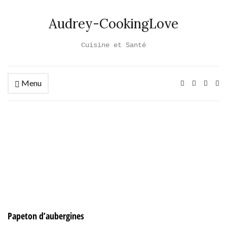
Audrey-CookingLove
Cuisine et Santé
Menu
Ex
se
fo
Papeton d’aubergines