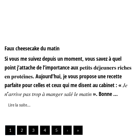
Faux cheesecake du matin
Si vous me suivez depuis un moment, vous savez à quel
point j’attache de l’importance aux 𝐩𝐞𝐭𝐢𝐭𝐬 𝐝𝐞́𝐣𝐞𝐮𝐧𝐞𝐫𝐬 𝐫𝐢𝐜𝐡𝐞𝐬
𝐞𝐧 𝐩𝐫𝐨𝐭𝐞́𝐢𝐧𝐞𝐬. Aujourd’hui, je vous propose une recette
parfaite pour celles et ceux qui me disent au cabinet : « 𝐽𝑒
𝑛’𝑎𝑟𝑟𝑖𝑣𝑒 𝑝𝑎𝑠 𝑡𝑟𝑜𝑝 𝑎̀ 𝑚𝑎𝑛𝑔𝑒𝑟 𝑠𝑎𝑙𝑒́ 𝑙𝑒 𝑚𝑎𝑡𝑖𝑛 ». Bonne ...
Lire la suite…
1
2
3
4
5
›
»