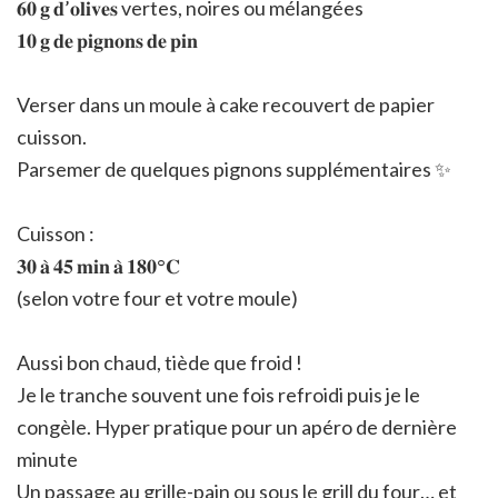
𝟔𝟎 𝐠 𝐝’𝐨𝐥𝐢𝐯𝐞𝐬 vertes, noires ou mélangées
𝟏𝟎 𝐠 𝐝𝐞 𝐩𝐢𝐠𝐧𝐨𝐧𝐬 𝐝𝐞 𝐩𝐢𝐧
Verser dans un moule à cake recouvert de papier
cuisson.
Parsemer de quelques pignons supplémentaires ✨
Cuisson :
𝟑𝟎 𝐚̀ 𝟒𝟓 𝐦𝐢𝐧 𝐚̀ 𝟏𝟖𝟎°𝐂
(selon votre four et votre moule)
Aussi bon chaud, tiède que froid !
Je le tranche souvent une fois refroidi puis je le
congèle. Hyper pratique pour un apéro de dernière
minute
Un passage au grille-pain ou sous le grill du four… et