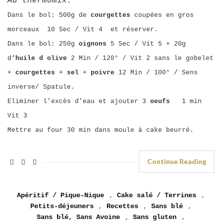
Au thermomix:
Dans le bol: 500g de
courgettes
coupées en gros
morceaux 10 Sec / Vit 4 et réserver.
Dans le bol: 250g
oignons
5 Sec / Vit 5 + 20g
d
‘huile d olive
2 Min / 120° / Vit 2 sans le gobelet
+
courgettes
+
sel
+
poivre
12 Min / 100° / Sens
inverse/ Spatule.
Eliminer l’excès d’eau et ajouter 3
oeufs
1 min
Vit 3
Mettre au four 30 min dans moule à cake beurré.
Continue Reading
Apéritif / Pique-Nique
,
Cake salé / Terrines
,
Petits-déjeuners
,
Recettes
,
Sans blé
,
Sans blé, Sans Avoine
,
Sans gluten
,