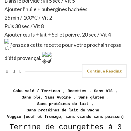
Dans le bol vide : ail 5 sec / Vit 5
Ajouter l’huile + aubergines hachées
25 min / 100°C / Vit 2
Puis 30 sec / Vit 8
Ajouter œufs + lait + Sel et poivre. 20 sec / Vit 4
Pensez à cette recette pour votre prochain repas
d’été provençal.
Continue Reading
Cake salé / Terrines
,
Recettes
,
Sans blé
,
Sans blé, Sans Avoine
,
Sans gluten
,
Sans protéines de lait
,
Sans protéines de lait de vache
,
Veggie (oeuf et fromage, sans viande sans poisson)
Terrine de courgettes à 3