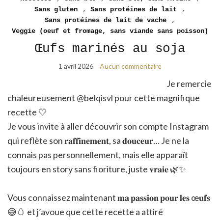
Sans gluten
,
Sans protéines de lait
,
Sans protéines de lait de vache
,
Veggie (oeuf et fromage, sans viande sans poisson)
Œufs marinés au soja
1 avril 2026
Aucun commentaire
Je remercie
chaleureusement @belqisvl
pour cette magnifique
recette 🤍
Je vous invite à aller découvrir son compte Instagram
qui reflète son 𝐫𝐚𝐟𝐟𝐢𝐧𝐞𝐦𝐞𝐧𝐭, sa 𝐝𝐨𝐮𝐜𝐞𝐮𝐫… Je ne la
connais pas personnellement, mais elle apparaît
toujours en story sans fioriture, juste 𝐯𝐫𝐚𝐢𝐞 🌿✨
Vous connaissez maintenant 𝐦𝐚 𝐩𝐚𝐬𝐬𝐢𝐨𝐧 𝐩𝐨𝐮𝐫 𝐥𝐞𝐬 œ𝐮𝐟𝐬
😅🥚 et j’avoue que cette recette a attiré