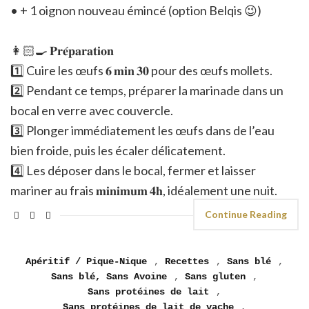
• + 1 oignon nouveau émincé (option Belqis 😉)
👩🏻‍🍳 𝐏𝐫𝐞́𝐩𝐚𝐫𝐚𝐭𝐢𝐨𝐧
1️⃣ Cuire les œufs 𝟔 𝐦𝐢𝐧 𝟑𝟎 pour des œufs mollets.
2️⃣ Pendant ce temps, préparer la marinade dans un
bocal en verre avec couvercle.
3️⃣ Plonger immédiatement les œufs dans de l’eau
bien froide, puis les écaler délicatement.
4️⃣ Les déposer dans le bocal, fermer et laisser
mariner au frais 𝐦𝐢𝐧𝐢𝐦𝐮𝐦 𝟒𝐡, idéalement une nuit.
Continue Reading
Apéritif / Pique-Nique
,
Recettes
,
Sans blé
,
Sans blé, Sans Avoine
,
Sans gluten
,
Sans protéines de lait
,
Sans protéines de lait de vache
,