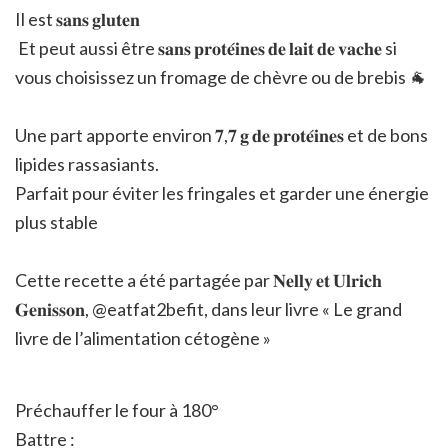
Il est 𝐬𝐚𝐧𝐬 𝐠𝐥𝐮𝐭𝐞𝐧
Et peut aussi être 𝐬𝐚𝐧𝐬 𝐩𝐫𝐨𝐭𝐞́𝐢𝐧𝐞𝐬 𝐝𝐞 𝐥𝐚𝐢𝐭 𝐝𝐞 𝐯𝐚𝐜𝐡𝐞 si
vous choisissez un fromage de chèvre ou de brebis 🐐
Une part apporte environ 𝟕,𝟕 𝐠 𝐝𝐞 𝐩𝐫𝐨𝐭𝐞́𝐢𝐧𝐞𝐬 et de bons
lipides rassasiants.
Parfait pour éviter les fringales et garder une énergie
plus stable
Cette recette a été partagée par 𝐍𝐞𝐥𝐥𝐲 𝐞𝐭 𝐔𝐥𝐫𝐢𝐜𝐡
𝐆𝐞𝐧𝐢𝐬𝐬𝐨𝐧, @eatfat2befit, dans leur livre « Le grand
livre de l’alimentation cétogène »
Préchauffer le four à 180°
Battre :