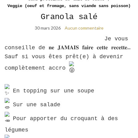
Veggie (oeuf et fromage, sans viande sans poisson)
Granola salé
30 mars 2026
Aucun commentaire
Je vous
conseille de 𝐧𝐞 𝐉𝐀𝐌𝐀𝐈𝐒 𝐟𝐚𝐢𝐫𝐞 𝐜𝐞𝐭𝐭𝐞 𝐫𝐞𝐜𝐞𝐭𝐭𝐞…
Sauf si vous êtes prêt(e) à devenir
complètement accro
En topping sur une soupe
Sur une salade
Pour apporter du croquant à des
légumes