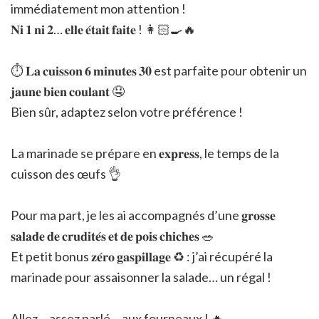
immédiatement mon attention !
𝐍𝐢 𝟏 𝐧𝐢 𝟐… 𝐞𝐥𝐥𝐞 𝐞́𝐭𝐚𝐢𝐭 𝐟𝐚𝐢𝐭𝐞 ! 👩🏻‍🍳🔥
⏱️ 𝐋𝐚 𝐜𝐮𝐢𝐬𝐬𝐨𝐧 𝟔 𝐦𝐢𝐧𝐮𝐭𝐞𝐬 𝟑𝟎 est parfaite pour obtenir un
𝐣𝐚𝐮𝐧𝐞 𝐛𝐢𝐞𝐧 𝐜𝐨𝐮𝐥𝐚𝐧𝐭 🤤
Bien sûr, adaptez selon votre préférence !
La marinade se prépare en 𝐞𝐱𝐩𝐫𝐞𝐬𝐬, le temps de la
cuisson des œufs 👌
Pour ma part, je les ai accompagnés d’une 𝐠𝐫𝐨𝐬𝐬𝐞
𝐬𝐚𝐥𝐚𝐝𝐞 𝐝𝐞 𝐜𝐫𝐮𝐝𝐢𝐭𝐞́𝐬 𝐞𝐭 𝐝𝐞 𝐩𝐨𝐢𝐬 𝐜𝐡𝐢𝐜𝐡𝐞𝐬 🥗
Et petit bonus 𝐳𝐞́𝐫𝐨 𝐠𝐚𝐬𝐩𝐢𝐥𝐥𝐚𝐠𝐞 ♻️ : j’ai récupéré la
marinade pour assaisonner la salade… un régal !
Allez… assez parlé… aux fourneaux ! 🔥