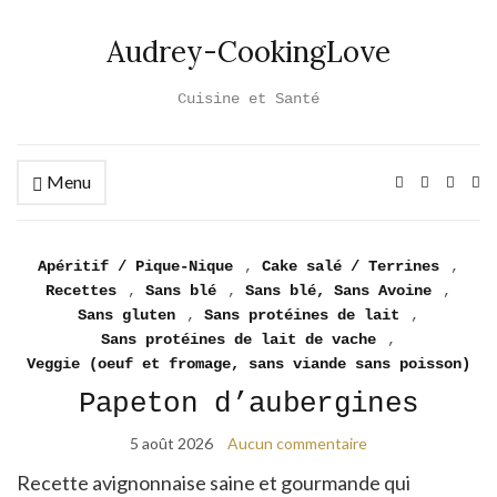
Audrey-CookingLove
Cuisine et Santé
Menu
Ex
se
fo
Apéritif / Pique-Nique
,
Cake salé / Terrines
,
Recettes
,
Sans blé
,
Sans blé, Sans Avoine
,
Sans gluten
,
Sans protéines de lait
,
Sans protéines de lait de vache
,
Veggie (oeuf et fromage, sans viande sans poisson)
Papeton d’aubergines
5 août 2026
Aucun commentaire
Recette avignonnaise saine et gourmande qui