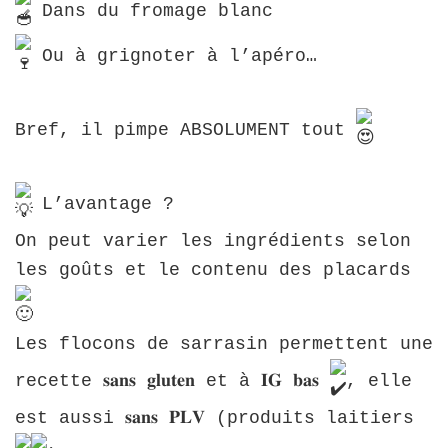
Dans du fromage blanc
Ou à grignoter à l’apéro…
Bref, il pimpe ABSOLUMENT tout
L’avantage ?
On peut varier les ingrédients selon
les goûts et le contenu des placards
Les flocons de sarrasin permettent une
recette 𝐬𝐚𝐧𝐬 𝐠𝐥𝐮𝐭𝐞𝐧 et à 𝐈𝐆 𝐛𝐚𝐬
, elle
est aussi 𝐬𝐚𝐧𝐬 𝐏𝐋𝐕 (produits laitiers