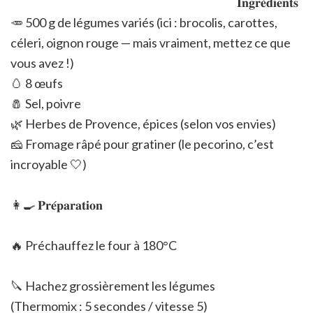
𝐈𝐧𝐠𝐫𝐞́𝐝𝐢𝐞𝐧𝐭𝐬
🥕 500 g de légumes variés (ici : brocolis, carottes,
céleri, oignon rouge — mais vraiment, mettez ce que
vous avez !)
🥚 8 œufs
🧂 Sel, poivre
🌿 Herbes de Provence, épices (selon vos envies)
🧀 Fromage râpé pour gratiner (le pecorino, c’est
incroyable 🤍)
👩‍🍳 𝐏𝐫𝐞́𝐩𝐚𝐫𝐚𝐭𝐢𝐨𝐧
🔥 Préchauffez le four à 180°C
🔪 Hachez grossièrement les légumes
(Thermomix : 5 secondes / vitesse 5)