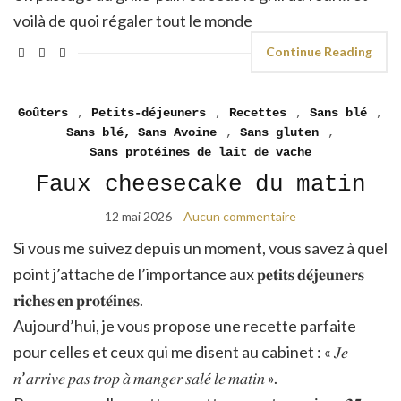
voilà de quoi régaler tout le monde
Continue Reading
Goûters
,
Petits-déjeuners
,
Recettes
,
Sans blé
,
Sans blé, Sans Avoine
,
Sans gluten
,
Sans protéines de lait de vache
Faux cheesecake du matin
12 mai 2026
Aucun commentaire
Si vous me suivez depuis un moment, vous savez à quel
point j’attache de l’importance aux 𝐩𝐞𝐭𝐢𝐭𝐬 𝐝𝐞́𝐣𝐞𝐮𝐧𝐞𝐫𝐬
𝐫𝐢𝐜𝐡𝐞𝐬 𝐞𝐧 𝐩𝐫𝐨𝐭𝐞́𝐢𝐧𝐞𝐬.
Aujourd’hui, je vous propose une recette parfaite
pour celles et ceux qui me disent au cabinet : « 𝐽𝑒
𝑛’𝑎𝑟𝑟𝑖𝑣𝑒 𝑝𝑎𝑠 𝑡𝑟𝑜𝑝 𝑎̀ 𝑚𝑎𝑛𝑔𝑒𝑟 𝑠𝑎𝑙𝑒́ 𝑙𝑒 𝑚𝑎𝑡𝑖𝑛 ».