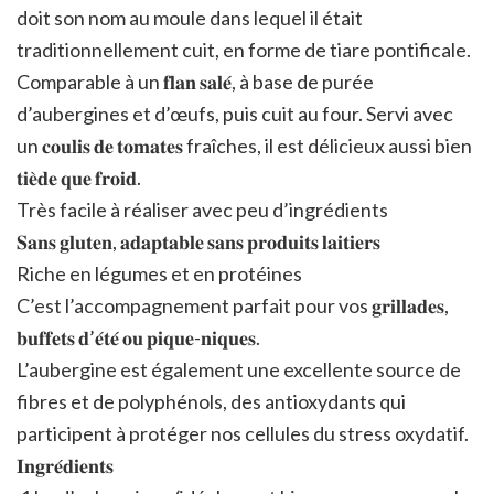
doit son nom au moule dans lequel il était
traditionnellement cuit, en forme de tiare pontificale.
Comparable à un 𝐟𝐥𝐚𝐧 𝐬𝐚𝐥𝐞́, à base de purée
d’aubergines et d’œufs, puis cuit au four. Servi avec
un 𝐜𝐨𝐮𝐥𝐢𝐬 𝐝𝐞 𝐭𝐨𝐦𝐚𝐭𝐞𝐬 fraîches, il est délicieux aussi bien
𝐭𝐢𝐞̀𝐝𝐞 𝐪𝐮𝐞 𝐟𝐫𝐨𝐢𝐝.
Très facile à réaliser avec peu d’ingrédients
𝐒𝐚𝐧𝐬 𝐠𝐥𝐮𝐭𝐞𝐧, 𝐚𝐝𝐚𝐩𝐭𝐚𝐛𝐥𝐞 𝐬𝐚𝐧𝐬 𝐩𝐫𝐨𝐝𝐮𝐢𝐭𝐬 𝐥𝐚𝐢𝐭𝐢𝐞𝐫𝐬
Riche en légumes et en protéines
C’est l’accompagnement parfait pour vos 𝐠𝐫𝐢𝐥𝐥𝐚𝐝𝐞𝐬,
𝐛𝐮𝐟𝐟𝐞𝐭𝐬 𝐝’𝐞́𝐭𝐞́ 𝐨𝐮 𝐩𝐢𝐪𝐮𝐞-𝐧𝐢𝐪𝐮𝐞𝐬.
L’aubergine est également une excellente source de
fibres et de polyphénols, des antioxydants qui
participent à protéger nos cellules du stress oxydatif.
𝐈𝐧𝐠𝐫𝐞́𝐝𝐢𝐞𝐧𝐭𝐬