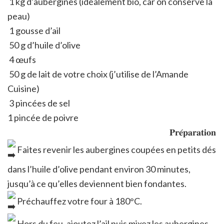
1 kg d’aubergines (idéalement bio, car on conserve la
peau)
1 gousse d’ail
50 g d’huile d’olive
4 œufs
50 g de lait de votre choix (j’utilise de l’Amande
Cuisine)
3 pincées de sel
1 pincée de poivre
𝐏𝐫𝐞́𝐩𝐚𝐫𝐚𝐭𝐢𝐨𝐧
Faites revenir les aubergines coupées en petits dés
dans l’huile d’olive pendant environ 30 minutes,
jusqu’à ce qu’elles deviennent bien fondantes.
Préchauffez votre four à 180°C.
Hors du feu, ajoutez l’ail puis mixez les aubergines