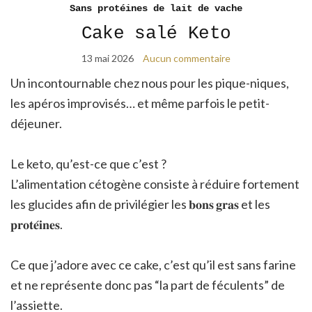
Sans protéines de lait de vache
Cake salé Keto
13 mai 2026
Aucun commentaire
Un incontournable chez nous pour les pique-niques,
les apéros improvisés… et même parfois le petit-
déjeuner.
Le keto, qu’est-ce que c’est ?
L’alimentation cétogène consiste à réduire fortement
les glucides afin de privilégier les 𝐛𝐨𝐧𝐬 𝐠𝐫𝐚𝐬 et les
𝐩𝐫𝐨𝐭𝐞́𝐢𝐧𝐞𝐬.
Ce que j’adore avec ce cake, c’est qu’il est sans farine
et ne représente donc pas “la part de féculents” de
l’assiette.