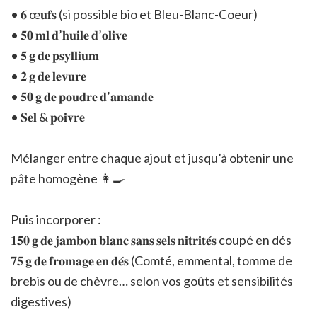
• 𝟔 œ𝐮𝐟𝐬 (si possible bio et Bleu-Blanc-Coeur)
• 𝟓𝟎 𝐦𝐥 𝐝’𝐡𝐮𝐢𝐥𝐞 𝐝’𝐨𝐥𝐢𝐯𝐞
• 𝟓 𝐠 𝐝𝐞 𝐩𝐬𝐲𝐥𝐥𝐢𝐮𝐦
• 𝟐 𝐠 𝐝𝐞 𝐥𝐞𝐯𝐮𝐫𝐞
• 𝟓𝟎 𝐠 𝐝𝐞 𝐩𝐨𝐮𝐝𝐫𝐞 𝐝’𝐚𝐦𝐚𝐧𝐝𝐞
• 𝐒𝐞𝐥 & 𝐩𝐨𝐢𝐯𝐫𝐞
Mélanger entre chaque ajout et jusqu’à obtenir une
pâte homogène 👩‍🍳
Puis incorporer :
𝟏𝟓𝟎 𝐠 𝐝𝐞 𝐣𝐚𝐦𝐛𝐨𝐧 𝐛𝐥𝐚𝐧𝐜 𝐬𝐚𝐧𝐬 𝐬𝐞𝐥𝐬 𝐧𝐢𝐭𝐫𝐢𝐭𝐞́𝐬 coupé en dés
𝟕𝟓 𝐠 𝐝𝐞 𝐟𝐫𝐨𝐦𝐚𝐠𝐞 𝐞𝐧 𝐝𝐞́𝐬
(Comté, emmental, tomme de
brebis ou de chèvre… selon vos goûts et sensibilités
digestives)