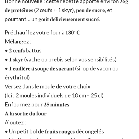
Bonne nouvelle : cette recette apporte environ 𝟑𝟓𝐠
𝐝𝐞 𝐩𝐫𝐨𝐭𝐞́𝐢𝐧𝐞𝐬 (2 œufs + 1 skyr), 𝐩𝐞𝐮 𝐝𝐞 𝐬𝐮𝐜𝐫𝐞, et
pourtant… un 𝐠𝐨𝐮̂𝐭 𝐝𝐞́𝐥𝐢𝐜𝐢𝐞𝐮𝐬𝐞𝐦𝐞𝐧𝐭 𝐬𝐮𝐜𝐫𝐞́.
Préchauffez votre four à 𝟏𝟖𝟎°𝐂
Mélangez :
• 𝟐 œ𝐮𝐟𝐬 battus
• 𝟏 𝐬𝐤𝐲𝐫 (vache ou brebis selon vos sensibilités)
• 𝟏 𝐜𝐮𝐢𝐥𝐥𝐞̀𝐫𝐞 𝐚̀ 𝐬𝐨𝐮𝐩𝐞 𝐝𝐞 𝐬𝐮𝐜𝐫𝐚𝐧𝐭 (sirop de yacon ou
érythritol)
Versez dans le moule de votre choix
(Ici : 2 moules individuels de 10 cm – 25 cl)
Enfournez pour 𝟐𝟓 𝐦𝐢𝐧𝐮𝐭𝐞𝐬
𝐀̀ 𝐥𝐚 𝐬𝐨𝐫𝐭𝐢𝐞 𝐝𝐮 𝐟𝐨𝐮𝐫
Ajoutez :
• Un petit bol de 𝐟𝐫𝐮𝐢𝐭𝐬 𝐫𝐨𝐮𝐠𝐞𝐬 décongelés