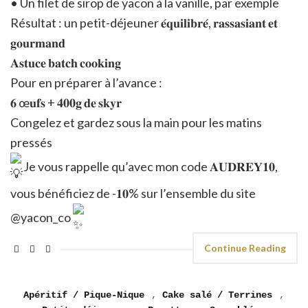
• Un filet de sirop de yacon à la vanille, par exemple
Résultat : un petit-déjeuner 𝐞́𝐪𝐮𝐢𝐥𝐢𝐛𝐫𝐞́, 𝐫𝐚𝐬𝐬𝐚𝐬𝐢𝐚𝐧𝐭 𝐞𝐭
𝐠𝐨𝐮𝐫𝐦𝐚𝐧𝐝
𝐀𝐬𝐭𝐮𝐜𝐞 𝐛𝐚𝐭𝐜𝐡 𝐜𝐨𝐨𝐤𝐢𝐧𝐠
Pour en préparer à l’avance :
𝟔 œ𝐮𝐟𝐬 + 𝟒𝟎𝟎𝐠 𝐝𝐞 𝐬𝐤𝐲𝐫
Congelez et gardez sous la main pour les matins
pressés
Je vous rappelle qu’avec mon code 𝐀𝐔𝐃𝐑𝐄𝐘𝟏𝟎,
vous bénéficiez de -𝟏𝟎% sur l’ensemble du site
@yacon_co
Continue Reading
Apéritif / Pique-Nique
,
Cake salé / Terrines
,