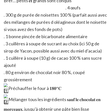
Bref… petits 𝐞𝐭 grands sont conquis
. 4 œufs
. 300 g de purée de noisettes 100 % (parfait aussi avec
des mélanges de purées d oléagineux dont le noisette
si vous avez des fonds de pots)
. 1 bonne pincée de bicarbonate alimentaire
. 3 cuillères à soupe de sucrant au choix (ici 50 g de
sirop de Yacon, possible aussi avec du miel d’acacia)
. 1 cuillère à soupe (10 g) de cacao 100 % sans sucre
ajouté
. 80 g environ de chocolat noir 80 %, coupé
grossièrement
Préchauffer le four à 𝟏𝟖𝟎°𝐂
Mélanger tous les ingrédients 𝐬𝐚𝐮𝐟 𝐥𝐞 𝐜𝐡𝐨𝐜𝐨𝐥𝐚𝐭 𝐞𝐧
𝐦𝐨𝐫𝐜𝐞𝐚𝐮𝐱, jusqu’à obtenir une pâte bien lisse