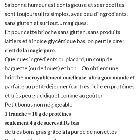
Sa bonne humeur est contagieuse et ses recettes
sont toujours ultra simples, avec peu d’ingrédients,
sans gluten et surtout… magiques.
Et pour cette brioche sans gluten, sans produits
laitiers et à indice glycémique bas, on peut le dire :
𝐜’𝐞𝐬𝐭 𝐝𝐞 𝐥𝐚 𝐦𝐚𝐠𝐢𝐞 𝐩𝐮𝐫𝐞.
Quelques ingrédients du placard, un coup de
baguette (ou de fouet) et hop… On obtient une
brioche 𝐢𝐧𝐜𝐫𝐨𝐲𝐚𝐛𝐥𝐞𝐦𝐞𝐧𝐭 𝐦𝐨𝐞𝐥𝐥𝐞𝐮𝐬𝐞, 𝐮𝐥𝐭𝐫𝐚 𝐠𝐨𝐮𝐫𝐦𝐚𝐧𝐝𝐞 et
parfaite au petit-déjeuner (car très riche en protéines
et très peu glucidique) comme au goûter
Petit bonus non négligeable
𝟏 𝐭𝐫𝐚𝐧𝐜𝐡𝐞 = 𝟏𝟎 𝐠 𝐝𝐞 𝐩𝐫𝐨𝐭𝐞́𝐢𝐧𝐞𝐬
𝐬𝐞𝐮𝐥𝐞𝐦𝐞𝐧𝐭 𝟒 𝐠 𝐝𝐞 𝐬𝐮𝐜𝐫𝐞𝐬 𝐚̀ 𝐈𝐆 𝐛𝐚𝐬
de très bons gras grâce à la purée de noisettes