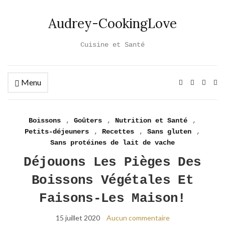
Audrey-CookingLove
Cuisine et Santé
Menu
Ex
se
fo
Boissons
,
Goûters
,
Nutrition et Santé
,
Petits-déjeuners
,
Recettes
,
Sans gluten
,
Sans protéines de lait de vache
Déjouons Les Pièges Des
Boissons Végétales Et
Faisons-Les Maison!
15 juillet 2020
Aucun commentaire