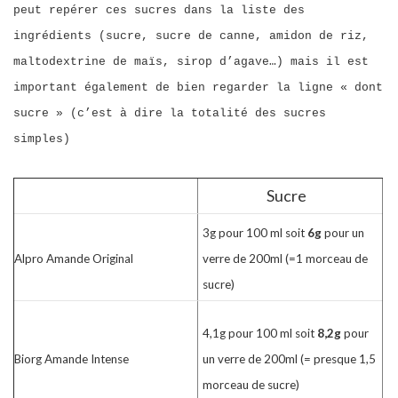
peut repérer ces sucres dans la liste des
ingrédients (sucre, sucre de canne, amidon de riz,
maltodextrine de maïs, sirop d’agave…) mais il est
important également de bien regarder la ligne « dont
sucre » (c’est à dire la totalité des sucres
simples)
Sucre
3g pour 100 ml soit
6g
pour un
Alpro Amande Original
verre de 200ml (=1 morceau de
sucre)
4,1g pour 100 ml soit
8,2g
pour
Biorg Amande Intense
un verre de 200ml (= presque 1,5
morceau de sucre)