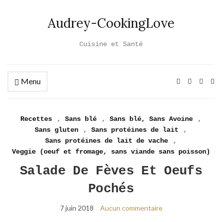
Audrey-CookingLove
Cuisine et Santé
Menu
Ex
se
fo
Recettes
,
Sans blé
,
Sans blé, Sans Avoine
,
Sans gluten
,
Sans protéines de lait
,
Sans protéines de lait de vache
,
Veggie (oeuf et fromage, sans viande sans poisson)
Salade De Fèves Et Oeufs
Pochés
7 juin 2018
Aucun commentaire