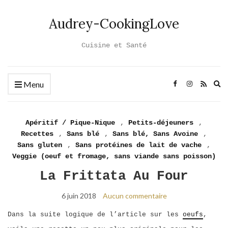
Audrey-CookingLove
Cuisine et Santé
Ex
Menu
se
fo
Apéritif / Pique-Nique
,
Petits-déjeuners
,
Recettes
,
Sans blé
,
Sans blé, Sans Avoine
,
Sans gluten
,
Sans protéines de lait de vache
,
Veggie (oeuf et fromage, sans viande sans poisson)
La Frittata Au Four
6 juin 2018
Aucun commentaire
Dans la suite logique de l’article sur les
oeufs
,