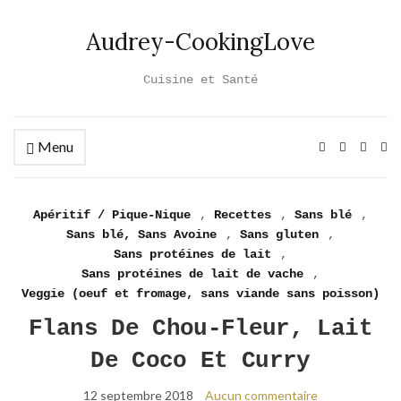
Audrey-CookingLove
Cuisine et Santé
Menu
Ex
se
fo
Apéritif / Pique-Nique
,
Recettes
,
Sans blé
,
Sans blé, Sans Avoine
,
Sans gluten
,
Sans protéines de lait
,
Sans protéines de lait de vache
,
Veggie (oeuf et fromage, sans viande sans poisson)
Flans De Chou-Fleur, Lait
De Coco Et Curry
12 septembre 2018
Aucun commentaire