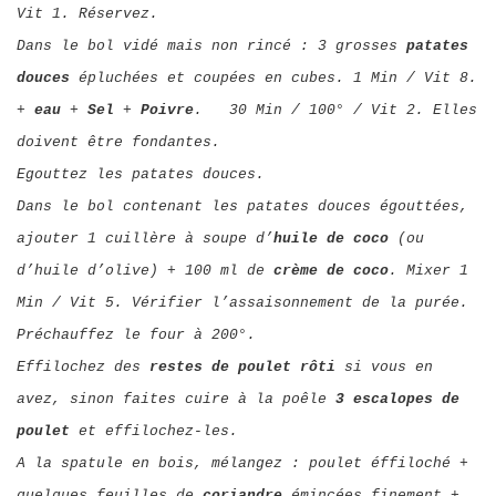
Vit 1. Réservez.
Dans le bol vidé mais non rincé : 3 grosses
patates
douces
épluchées et coupées en cubes. 1 Min / Vit 8.
+
eau
+
Sel
+
Poivre
. 30 Min / 100° / Vit 2. Elles
doivent être fondantes.
Egouttez les patates douces.
Dans le bol contenant les patates douces égouttées,
ajouter 1 cuillère à soupe d’
huile de coco
(ou
d’huile d’olive) + 100 ml de
crème de coco
. Mixer 1
Min / Vit 5. Vérifier l’assaisonnement de la purée.
Préchauffez le four à 200°.
Effilochez des
restes de poulet rôti
si vous en
avez, sinon faites cuire à la poêle
3 escalopes de
poulet
et effilochez-les.
A la spatule en bois, mélangez : poulet éffiloché +
quelques feuilles de
coriandre
émincées finement +