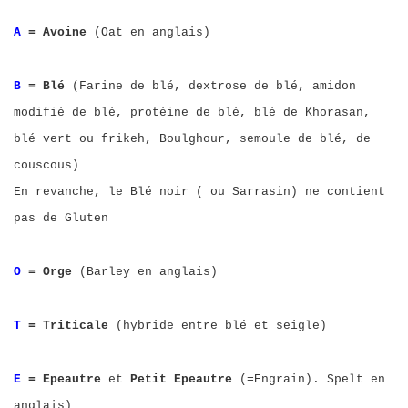
A
= Avoine
(Oat en anglais)
B
= Blé
(Farine de blé, dextrose de blé, amidon
modifié de blé, protéine de blé, blé de Khorasan,
blé vert ou frikeh, Boulghour, semoule de blé, de
couscous)
En revanche, le Blé noir ( ou Sarrasin) ne contient
pas de Gluten
O
= Orge
(Barley en anglais)
T
= Triticale
(hybride entre blé et seigle)
E
= Epeautre
et
Petit Epeautre
(=Engrain). Spelt en
anglais)