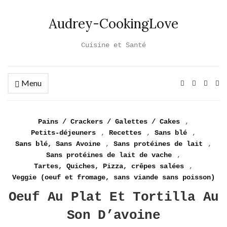
Audrey-CookingLove
Cuisine et Santé
Menu
Ex
se
fo
Pains / Crackers / Galettes / Cakes
,
Petits-déjeuners
,
Recettes
,
Sans blé
,
Sans blé, Sans Avoine
,
Sans protéines de lait
,
Sans protéines de lait de vache
,
Tartes, Quiches, Pizza, crêpes salées
,
Veggie (oeuf et fromage, sans viande sans poisson)
Oeuf Au Plat Et Tortilla Au
Son D’avoine