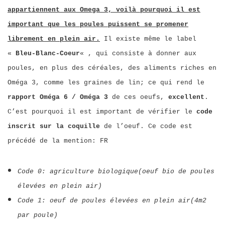
appartiennent aux Omega 3, voilà pourquoi il est
important que les poules puissent se promener
librement en plein air.
Il existe même le label
«
Bleu-Blanc-Coeur
« , qui consiste à donner aux
poules, en plus des céréales, des aliments riches en
Oméga 3, comme les graines de lin; ce qui rend le
rapport Oméga 6 / Oméga 3
de ces oeufs,
excellent
.
C’est pourquoi il est important de vérifier le
code
inscrit sur la coquille
de l’oeuf. Ce code est
précédé de la mention: FR
Code 0: agriculture biologique(oeuf bio de poules
élevées en plein air)
Code 1: oeuf de poules élevées en plein air(4m2
par poule)