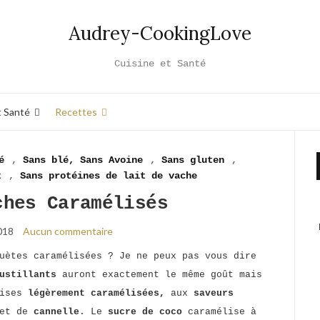
Audrey-CookingLove
Cuisine et Santé
t Santé
Recettes
é
,
Sans blé, Sans Avoine
,
Sans gluten
,
t
,
Sans protéines de lait de vache
ches Caramélisés
018
Aucun commentaire
uètes caramélisées ? Je ne peux pas vous dire
ustillants
auront exactement le même goût mais
dises
légèrement caramélisées,
aux
saveurs
et de
cannelle
. Le
sucre de coco
caramélise à