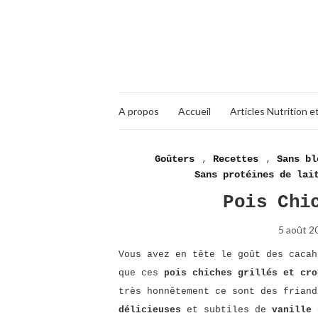
A propos
Accueil
Articles Nutrition e
Goûters
,
Recettes
,
Sans bl
Sans protéines de lai
Pois Chi
5 août 2
Vous avez en tête le goût des cacah
que ces
pois chiches grillés et cro
très honnêtement ce sont des frian
délicieuses
et subtiles de
vanille