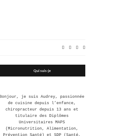
Expand
search
form
Qui suis-je
Bonjour, je suis Audrey, passionnée
de cuisine depuis l’enfance,
chiropracteur depuis 13 ans et
titulaire des Diplômes
Universitaires MAPS
(Micronutrition, Alimentation,
Prévention Santé) et SDP (Santé,