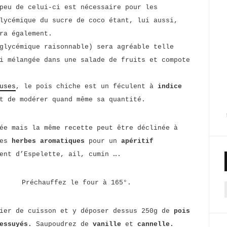
peu de celui-ci est nécessaire pour les
lycémique du sucre de coco étant, lui aussi,
ra également.
glycémique raisonnable) sera agréable telle
i mélangée dans une salade de fruits et compote
uses
, le pois chiche est un féculent à
indice
t de modérer quand même sa quantité.
ée mais la même recette peut être déclinée à
des
herbes aromatiques
pour un
apéritif
ent d’Espelette, ail, cumin ….
Préchauffez le four à 165°.
f
pier de cuisson et y déposer dessus 250g de
pois
 essuyés.
Saupoudrez de
vanille
et
cannelle.