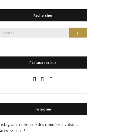
Rechercher
Search
Search
or:
Réseaux sociaux
Instagram
Instagram a retourné des données invalides.
Suivez moi!