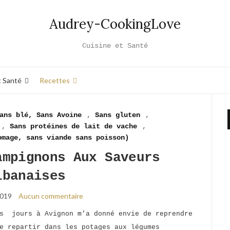
Audrey-CookingLove
Cuisine et Santé
t Santé
Recettes
ans blé, Sans Avoine
,
Sans gluten
,
,
Sans protéines de lait de vache
,
omage, sans viande sans poisson)
ampignons Aux Saveurs
ibanaises
2019
Aucun commentaire
s jours à Avignon m’a donné envie de reprendre
e repartir dans les potages aux légumes