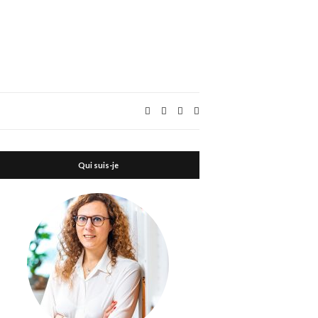
Expand
search
form
Qui suis-je