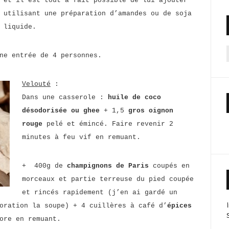
et il est tout à fait possible de lui ajouter
utilisant une préparation d’amandes ou de soja
 liquide.
ne entrée de 4 personnes.
f
Velouté
:
Dans une casserole :
huile de coco
désodorisée ou ghee
+ 1,5
gros oignon
rouge
pelé et émincé. Faire revenir 2
minutes à feu vif en remuant.
+ 400g de
champignons de Paris
coupés en
morceaux et partie terreuse du pied coupée
et rincés rapidement (j’en ai gardé un
oration la soupe) + 4 cuillères à café d’
épices
ore en remuant.