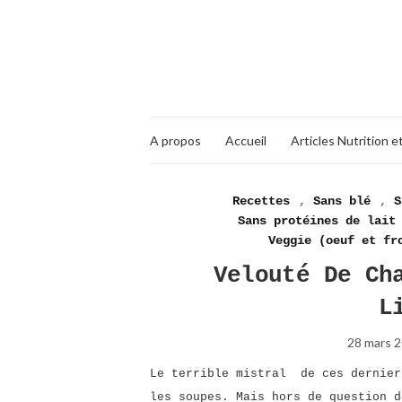
A propos
Accueil
Articles Nutrition e
Recettes
,
Sans blé
,
S
Sans protéines de lait
Veggie (oeuf et fr
Velouté De Ch
L
28 mars 
Le terrible mistral de ces dernier
les soupes. Mais hors de question d