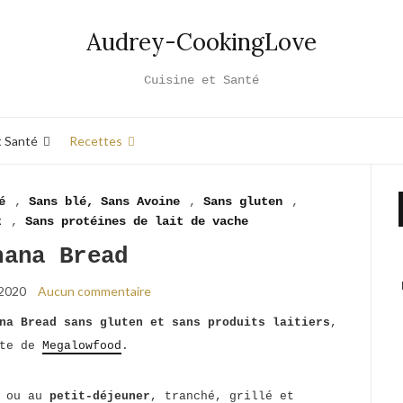
Audrey-CookingLove
Cuisine et Santé
t Santé
Recettes
é
,
Sans blé, Sans Avoine
,
Sans gluten
,
t
,
Sans protéines de lait de vache
nana Bread
 2020
Aucun commentaire
na Bread sans gluten et sans produits laitiers
,
ite de
Megalowfood
.
é ou au
petit-déjeuner
, tranché, grillé et