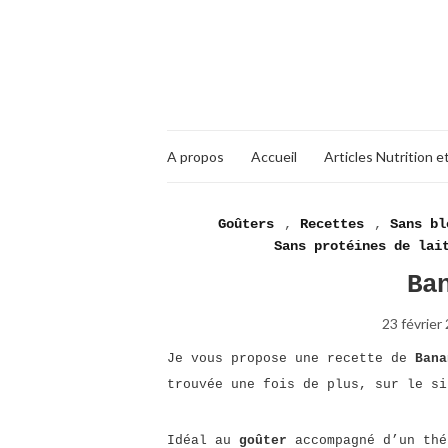
A propos
Accueil
Articles Nutrition e
Goûters
,
Recettes
,
Sans bl
Sans protéines de lai
Ba
23 février
Je vous propose une recette de
Bana
trouvée une fois de plus, sur le s
Idéal au
goûter
accompagné d’un th