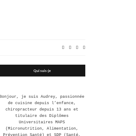
Expand
search
form
Qui suis-je
Bonjour, je suis Audrey, passionnée
de cuisine depuis l’enfance,
chiropracteur depuis 13 ans et
titulaire des Diplômes
Universitaires MAPS
(Micronutrition, Alimentation,
Prévention Santé) et SDP (Santé,