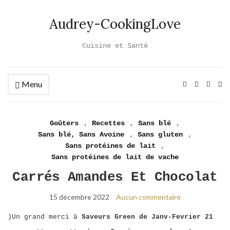
Audrey-CookingLove
Cuisine et Santé
Menu
Ex
se
fo
Goûters
,
Recettes
,
Sans blé
,
Sans blé, Sans Avoine
,
Sans gluten
,
Sans protéines de lait
,
Sans protéines de lait de vache
Carrés Amandes Et Chocolat
15 décembre 2022
Aucun commentaire
)Un grand merci à
Saveurs Green de Janv-Fevrier 21