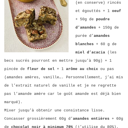
(en conserve) rincés
et égouttés + 1
oeuf
+ 50g de
poudre
d’amandes
+ 150g de
purée d’
amandes
blanches
+ 60 g de
miel d’acacia
(les
becs sucrés pourront en mettre jusqu’à 90g) + 1
pincée de
fleur de sel
+ 1
arôme au choix
ou pas
(amandes amères, vanille…. Personnellement, j’ai mis
de l’extrait naturel de vanille et je ne regrette
pas l’amande amère car le goût amande est déjà bien
marqué).
Mixer jusqu’à obtenir une consistance lisse.
Concasser grossièrement 60g d’
amandes entières
+ 60g
de
chocolat noir à minimum 70%
(j’utilise du 80%).