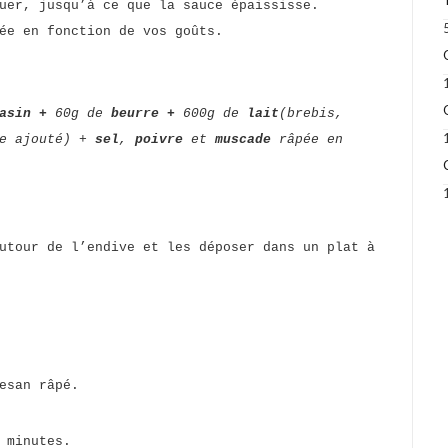
uer, jusqu’à ce que la sauce épaississe.
ée en fonction de vos goûts.
rasin +
60g de
beurre +
600g de
lait
(brebis,
re ajouté) +
sel
,
poivre
et
muscade
râpée en
utour de l’endive et les déposer dans un plat à
esan râpé.
 minutes.