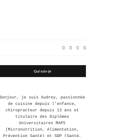
Expand
search
form
Qui suis-je
Bonjour, je suis Audrey, passionnée
de cuisine depuis l’enfance,
chiropracteur depuis 13 ans et
titulaire des Diplômes
Universitaires MAPS
(Micronutrition, Alimentation,
Prévention Santé) et SDP (Santé,