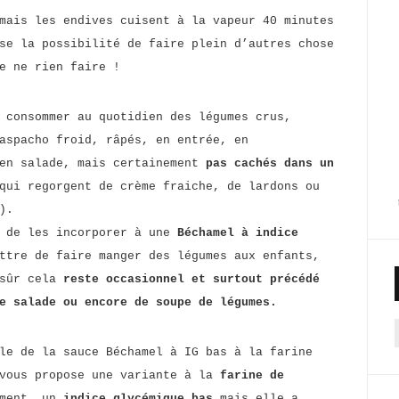
mais les endives cuisent à la vapeur 40 minutes
se la possibilité de faire plein d’autres chose
e ne rien faire !
 consommer au quotidien des légumes crus,
aspacho froid, râpés, en entrée, en
 en salade, mais certainement
pas cachés dans un
qui regorgent de crème fraiche, de lardons ou
).
, de les incorporer à une
Béchamel à indice
ttre de faire manger des légumes aux enfants,
 sûr cela
reste occasionnel et surtout précédé
e salade ou encore de soupe de légumes.
f
le de la sauce Béchamel à IG bas à la farine
 vous propose une variante à la
farine de
ement, un
indice glycémique bas
mais elle a