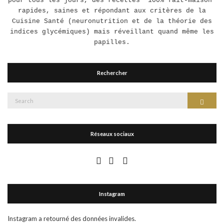
pour tous les jours, des recettes "100% fait-maison"
rapides, saines et répondant aux critères de la
Cuisine Santé (neuronutrition et de la théorie des
indices glycémiques) mais réveillant quand même les
papilles.
Rechercher
Search
Search
for:
Réseaux sociaux
Instagram
Instagram a retourné des données invalides.