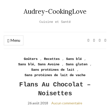
Audrey-CookingLove
Cuisine et Santé
Menu
Ex
se
fo
Goûters
,
Recettes
,
Sans blé
,
Sans blé, Sans Avoine
,
Sans gluten
,
Sans protéines de lait
,
Sans protéines de lait de vache
Flans Au Chocolat –
Noisettes
26 août 2018
Aucun commentaire