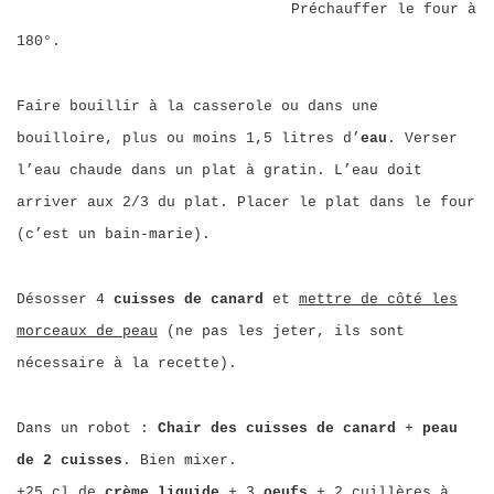
Préchauffer le four à
180°.
Faire bouillir à la casserole ou dans une
bouilloire, plus ou moins 1,5 litres d’
eau
. Verser
l’eau chaude dans un plat à gratin. L’eau doit
arriver aux 2/3 du plat. Placer le plat dans le four
(c’est un bain-marie).
Désosser 4
cuisses de canard
et
mettre de côté les
morceaux de peau
(ne pas les jeter, ils sont
nécessaire à la recette).
Dans un robot :
Chair des cuisses de canard
+
peau
de 2 cuisses
. Bien mixer.
+25 cl de
crème liquide
+ 3
oeufs
+ 2 cuillères à