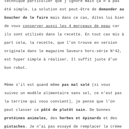
technique particulier que j’ignore mais ça n’a pas
été simple. La solution est peut-être de
demander au
boucher de le faire
mais dans ce cas, dites lui bien
de vous
conserver aussi les 4 morceaux de peau
car
ils sont utilisés dans la recette. En tout cas mis à
part cela, la recette, que l’on trouve en version
originale dans le magazine Saveurs hors-série N°42,
est hyper simple à réaliser. Il suffit juste d’un
bon robot.
Même s’il est quand même
pas mal salé
(si vous
suivez un modèle alimentaire sans sel, ce n’est pas
la terrine qui vous convient), je pense que l’on
peut classer ce
pâté de plutôt sain.
De bonnes
protéines animales,
des
herbes et épinards
et des
pistaches
. Je n’ai pas essayé de remplacer la crème