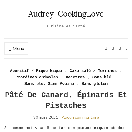
Audrey-CookingLove
Cuisine et Santé
Menu
Ex
se
fo
Apéritif / Pique-Nique
,
Cake salé / Terrines
,
Protéines animales
,
Recettes
,
Sans blé
,
Sans blé, Sans Avoine
,
Sans gluten
Pâté De Canard, Épinards Et
Pistaches
30 mars 2021
Aucun commentaire
Si comme moi vous êtes fan des
piques-niques et des