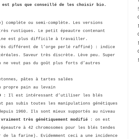
 est plus que conseillé de les choisir bio.
) complète ou semi-complète. Les versions
très rustiques. Le petit épeautre contenant
ine est plus difficile à travailler.
ès différent de l’orge perlé raffiné) : indice
céréales. Saveur très discrète. Lève peu. Super
n ne veut pas du goût plus forts d’autres
tonnes, pâtes à tartes salées
 propre pain au levain
0
: Il est intéressant d’utiliser les blés
nt pas subis toutes les manipulations génétiques
depuis 1960. Ils sont mieux supportés au niveau
vraiment très génétiquement modifié
: on est
 épeautre à 42 chromosomes pour les blés tendes
r de la farine). Evidemment ceci a une incidence