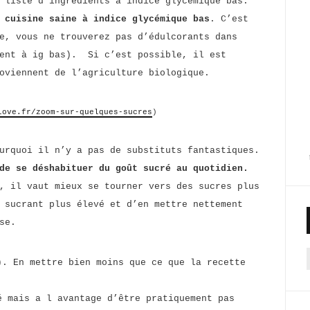
 liste d’ingrédients à indice glycémique bas.
e
cuisine saine à indice glycémique bas
. C’est
e, vous ne trouverez pas d’édulcorants dans
vent à ig bas). Si c’est possible, il est
roviennent de l’agriculture biologique.
love.fr/zoom-sur-quelques-sucres
)
urquoi il n’y a pas de substituts fantastiques.
de se déshabituer du goût sucré au quotidien.
, il vaut mieux se tourner vers des sucres plus
 sucrant plus élevé et d’en mettre nettement
se.
. En mettre bien moins que ce que la recette
f
 mais a l avantage d’être pratiquement pas