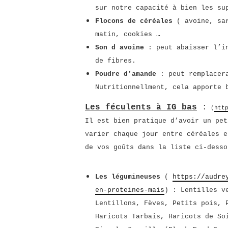
sur notre capacité à bien les su
Flocons de céréales
( avoine, sar
matin, cookies …
Son d avoine
: peut abaisser l’in
de fibres.
Poudre d’amande
: peut remplacera
Nutritionnellment, cela apporte 
Les féculents à IG bas
:
(
htt
Il est bien pratique d’avoir un pet
varier chaque jour entre céréales e
de vos goûts dans la liste ci-desso
Les légumineuses
(
https://audre
en-proteines-mais
) : Lentilles v
Lentillons, Fèves, Petits pois, 
Haricots Tarbais, Haricots de So