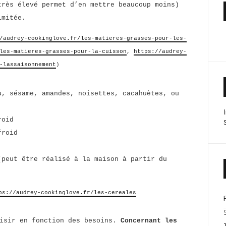
très élevé permet d’en mettre beaucoup moins)
imitée.
/audrey-cookinglove.fr/les-matieres-grasses-pour-les-
les-matieres-grasses-pour-la-cuisson
,
https://audrey-
-lassaisonnement
)
, sésame, amandes, noisettes, cacahuètes, ou
roid
froid
(peut être réalisé à la maison à partir du
ps://audrey-cookinglove.fr/les-cereales
isir en fonction des besoins.
Concernant les