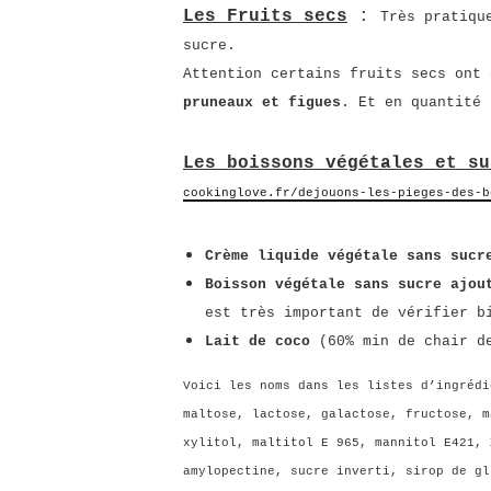
Les Fruits secs
:
Très pratiqu
sucre.
Attention certains fruits secs ont
pruneaux et figues
. Et en quantité 
Les boissons végétales et su
cookinglove.fr/dejouons-les-pieges-des-b
Crème liquide végétale sans sucr
Boisson végétale sans sucre ajo
est très important de vérifier b
Lait de coco
(60% min de chair de
Voici les noms dans les listes d’ingrédi
maltose, lactose, galactose, fructose, m
xylitol, maltitol E 965, mannitol E421, 
amylopectine, sucre inverti, sirop de gl