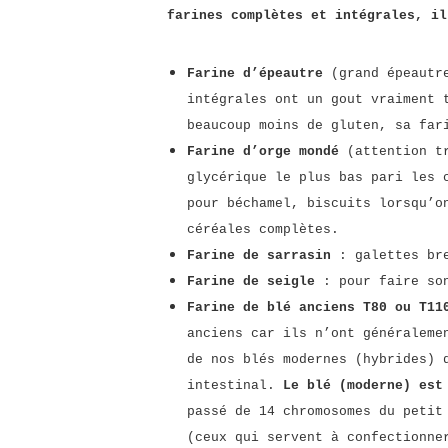
farines complètes et intégrales, il
Farine d’épeautre
(grand épeautre
intégrales ont un gout vraiment 
beaucoup moins de gluten, sa far
Farine d’orge mondé
(attention tr
glycérique le plus bas pari les 
pour béchamel, biscuits lorsqu’o
céréales complètes.
Farine de sarrasin
: galettes bre
Farine de seigle
: pour faire son
Farine de blé anciens T80 ou T11
anciens car ils n’ont généraleme
de nos blés modernes (hybrides) 
intestinal.
Le blé (moderne) est 
passé de 14 chromosomes du petit
(ceux qui servent à confectionne