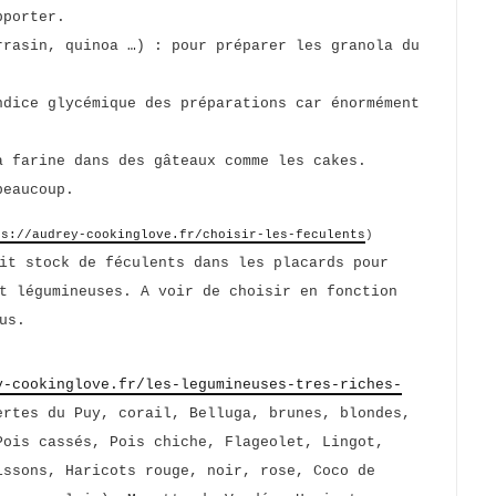
pporter.
rasin, quinoa …) : pour préparer les granola du
dice glycémique des préparations car énormément
 farine dans des gâteaux comme les cakes.
beaucoup.
ps://audrey-cookinglove.fr/choisir-les-feculents
)
it stock de féculents dans les placards pour
t légumineuses. A voir de choisir en fonction
us.
y-cookinglove.fr/les-legumineuses-tres-riches-
ertes du Puy, corail, Belluga, brunes, blondes,
Pois cassés, Pois chiche, Flageolet, Lingot,
issons, Haricots rouge, noir, rose, Coco de