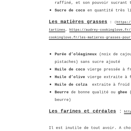
raffiné, et son pouvoir sucrant 
Sucre de coco
en quantité très l
Les matières grasses
:
(
https:/
tartines
,
https://audrey-cookinglove.fr/
cookinglove.fr/les-matieres-grasses-pour
Purée d’oléagineux
(noix de cajou
pistaches) sans sucre ajouté
Huile de coco
vierge pressée à f
Huile d’olive
vierge extraite à 
Huile de colza
extraite à froid
Beurre
de bonne qualité ou
ghee
beurre)
Les farines et
céréales
:
htt
Il est inutile de tout avoir.
A cho