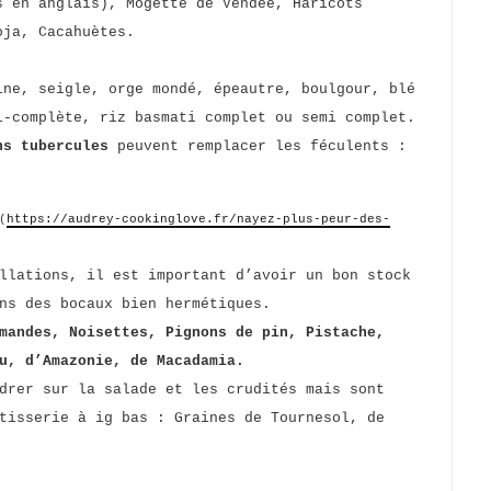
s en anglais), Mogette de Vendée, Haricots
oja, Cacahuètes.
ne, seigle, orge mondé, épeautre, boulgour, blé
i-complète, riz basmati complet ou semi complet.
ns tubercules
peuvent remplacer les féculents :
(
https://audrey-cookinglove.fr/nayez-plus-peur-des-
llations, il est important d’avoir un bon stock
ns des bocaux bien hermétiques.
mandes, Noisettes, Pignons de pin, Pistache,
u, d’Amazonie, de Macadamia.
drer sur la salade et les crudités mais sont
tisserie à ig bas : Graines de Tournesol, de