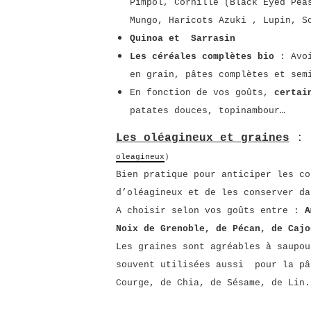
Pimpol, Cornille (Black Eyed Pea
Mungo, Haricots Azuki , Lupin, S
Quinoa et
Sarrasin
Les céréales complètes bio
: Avoi
en grain, pâtes complètes et sem
En fonction de vos goûts,
certai
patates douces, topinambour…
Les oléagineux et graines
:
oleagineux
)
Bien pratique pour anticiper les co
d’oléagineux et de les conserver da
A choisir selon vos goûts entre :
A
Noix de Grenoble, de Pécan, de Cajo
Les graines sont agréables à saupou
souvent utilisées aussi pour la pâ
Courge, de Chia, de Sésame, de Lin.