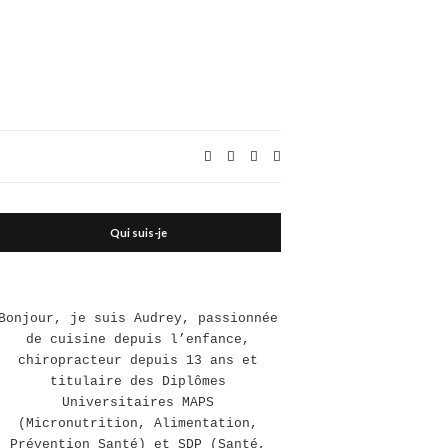
Expand
search
form
Qui suis-je
Bonjour, je suis Audrey, passionnée
de cuisine depuis l’enfance,
chiropracteur depuis 13 ans et
titulaire des Diplômes
Universitaires MAPS
(Micronutrition, Alimentation,
Prévention Santé) et SDP (Santé,