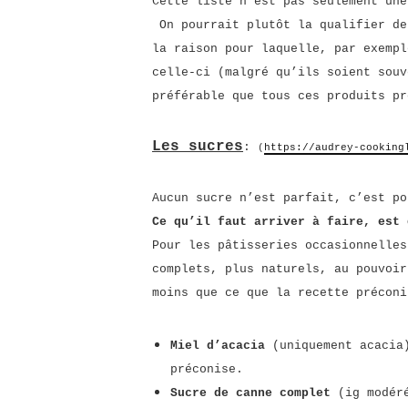
Cette liste n’est pas seulement une
On pourrait plutôt la qualifier d
la raison pour laquelle, par exempl
celle-ci (malgré qu’ils soient sou
préférable que tous ces produits p
Les sucres
:
(
https://audrey-cooking
Aucun sucre n’est parfait, c’est po
Ce qu’il faut arriver à faire, est 
Pour les pâtisseries occasionnelles
complets, plus naturels, au pouvoir
moins que ce que la recette préconi
Miel d’acacia
(uniquement acacia)
préconise.
Sucre de canne complet
(ig modéré