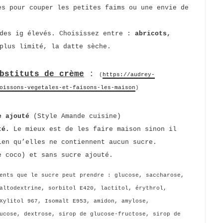
es pour couper les petites faims ou une envie de
 des ig élevés. Choisissez entre :
abricots,
plus limité, la datte sèche.
bstituts de crème
:
(
https://audrey-
oissons-vegetales-et-faisons-les-maison
)
e ajouté
(Style Amande cuisine)
uté.
Le mieux est de les faire maison sinon il
ien qu’elles ne contiennent aucun sucre.
 coco) et sans sucre ajouté.
ents que le sucre peut prendre : glucose, saccharose,
altodextrine, sorbitol E420, lactitol, érythrol,
Xylitol 967, Isomalt E953, amidon, amylose,
ucose, dextrose, sirop de glucose-fructose, sirop de