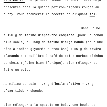
Megalowfood
que je sélectionne. Je vous l’avez déjà
présentée dans la quiche potiron-oignons rouges au
curry. Vous trouverez la recette en cliquant
ici
.
Dans un bol
: 150 g de
farine d’épeautre complète (
pour un rendu
plus sablé) ou 150g de
farine d’orge mondé
(pour une
pâte à indice glycémique très bas)
+ 50 g de
poudre
d’amande
+ 1 cuillère à café de
sel
+
Herbes séchées
au choix (j’aime bien l’origan). Bien mélanger et
faire un puis.
Au milieu du puis : 75 g d’
huile d’olive
+ 75 g
d’
eau
tiède / chaude.
Bien mélanger à la spatule en bois. Une boule se