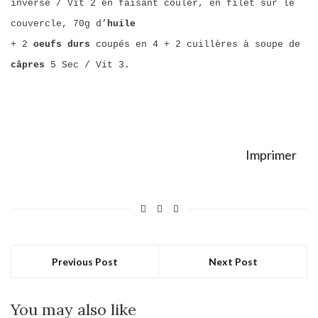
inverse / Vit 2 en faisant couler, en filet sur le
couvercle, 70g d’
huile
+ 2
oeufs durs
coupés en 4 + 2 cuillères à soupe de
câpres
5 Sec / Vit 3.
Imprimer
Previous Post
Next Post
You may also like