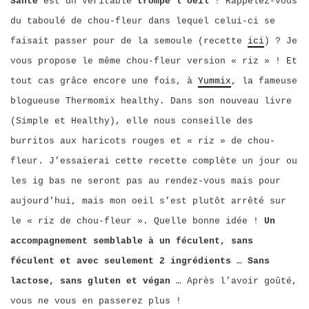
Santé
est un véritable
trompe l’oeil
! Rappelez-vous
du taboulé de chou-fleur dans lequel celui-ci se
faisait passer pour de la semoule (recette
ici
) ? Je
vous propose le même chou-fleur version « riz » ! Et
tout cas grâce encore une fois, à
Yummix
, la fameuse
blogueuse Thermomix healthy. Dans son nouveau livre
(Simple et Healthy), elle nous conseille des
burritos aux haricots rouges et « riz » de chou-
fleur. J’essaierai cette recette complète un jour ou
les ig bas ne seront pas au rendez-vous mais pour
aujourd’hui, mais mon oeil s’est plutôt arrêté sur
le « riz de chou-fleur ». Quelle bonne idée !
Un
accompagnement semblable à un féculent, sans
féculent et avec seulement 2 ingrédients
…
Sans
lactose, sans gluten et végan
… Après l’avoir goûté,
vous ne vous en passerez plus !