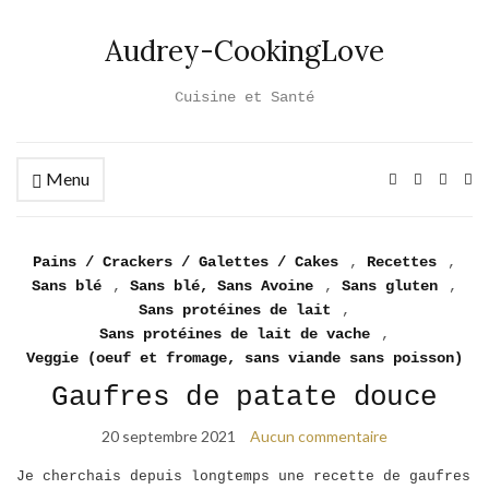
Audrey-CookingLove
Cuisine et Santé
Menu
Ex
se
fo
Pains / Crackers / Galettes / Cakes
,
Recettes
,
Sans blé
,
Sans blé, Sans Avoine
,
Sans gluten
,
Sans protéines de lait
,
Sans protéines de lait de vache
,
Veggie (oeuf et fromage, sans viande sans poisson)
Gaufres de patate douce
20 septembre 2021
Aucun commentaire
Je cherchais depuis longtemps une recette de gaufres