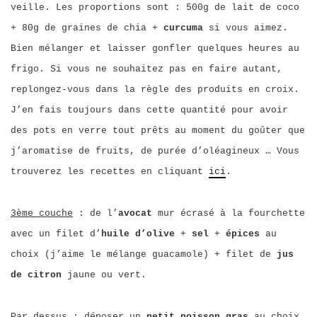
veille. Les proportions sont : 500g de lait de coco
+ 80g de graines de chia +
curcuma
si vous aimez.
Bien mélanger et laisser gonfler quelques heures au
frigo. Si vous ne souhaitez pas en faire autant,
replongez-vous dans la règle des produits en croix.
J’en fais toujours dans cette quantité pour avoir
des pots en verre tout prêts au moment du goûter que
j’aromatise de fruits, de purée d’oléagineux … Vous
trouverez les recettes en cliquant
ici
.
3ème couche
: de l’
avocat
mur écrasé à la fourchette
avec un filet d’
huile d’olive
+
sel
+
épices
au
choix (j’aime le mélange guacamole) + filet de
jus
de citron
jaune ou vert.
Par dessus
: déposer un
petit poisson gras
au choix