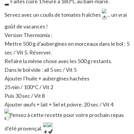
Faites cuire 1 heure à 180°C au bain-marie.
Servez avec un coulis de tomates fraîches
… un vrai
goût de vacances !
Version Thermomix :
Mettre 500 g d’aubergines en morceaux dans le bol : 5
sec / Vit 5. Réserver.
Refaire la même chose avec les 500 g restants.
Dans le bol vide : ail 5 sec / Vit 5
Ajouter l’huile + aubergines hachées
25 min / 100°C / Vit 2
Puis 30 sec / Vit 8
Ajouter œufs + lait + Sel et poivre. 20 sec / Vit 4
Pensez à cette recette pour votre prochain repas
d’été provençal.