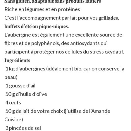
𝐒𝐚𝐧𝐬 𝐠𝐥𝐮𝐭𝐞𝐧, 𝐚𝐝𝐚𝐩𝐭𝐚𝐛𝐥𝐞 𝐬𝐚𝐧𝐬 𝐩𝐫𝐨𝐝𝐮𝐢𝐭𝐬 𝐥𝐚𝐢𝐭𝐢𝐞𝐫𝐬
Riche en légumes et en protéines
C’est l’accompagnement parfait pour vos 𝐠𝐫𝐢𝐥𝐥𝐚𝐝𝐞𝐬,
𝐛𝐮𝐟𝐟𝐞𝐭𝐬 𝐝’𝐞́𝐭𝐞́ 𝐨𝐮 𝐩𝐢𝐪𝐮𝐞-𝐧𝐢𝐪𝐮𝐞𝐬.
L’aubergine est également une excellente source de
fibres et de polyphénols, des antioxydants qui
participent à protéger nos cellules du stress oxydatif.
𝐈𝐧𝐠𝐫𝐞́𝐝𝐢𝐞𝐧𝐭𝐬
1 kg d’aubergines (idéalement bio, car on conserve la
peau)
1 gousse d’ail
50 g d’huile d’olive
4 œufs
50 g de lait de votre choix (j’utilise de l’Amande
Cuisine)
3 pincées de sel