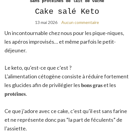
Sans protéines de lait de vache
Cake salé Keto
13 mai 2026
Aucun commentaire
Un incontournable chez nous pour les pique-niques,
les apéros improvisés… et même parfois le petit-
déjeuner.
Le keto, qu’est-ce que c’est ?
L’alimentation cétogène consiste à réduire fortement
les glucides afin de privilégier les 𝐛𝐨𝐧𝐬 𝐠𝐫𝐚𝐬 et les
𝐩𝐫𝐨𝐭𝐞́𝐢𝐧𝐞𝐬.
Ce que j’adore avec ce cake, c’est qu’il est sans farine
et ne représente donc pas “la part de féculents” de
l’assiette.