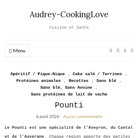
Audrey-CookingLove
Cuisine et Santé
Menu
Ex
se
fo
Apéritif / Pique-Nique
,
Cake salé / Terrines
,
Protéines animales
,
Recettes
,
Sans blé
,
Sans blé, Sans Avoine
,
Sans protéines de lait de vache
Pounti
6 août 2026
Aucun commentaire
Le Pounti est une spécialité de l’Aveyron, du Cantal
et de l’Auvergne
. Chaque région apporte des petites