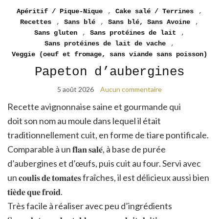
Apéritif / Pique-Nique
,
Cake salé / Terrines
,
Recettes
,
Sans blé
,
Sans blé, Sans Avoine
,
Sans gluten
,
Sans protéines de lait
,
Sans protéines de lait de vache
,
Veggie (oeuf et fromage, sans viande sans poisson)
Papeton d’aubergines
5 août 2026
Aucun commentaire
Recette avignonnaise saine et gourmande qui
doit son nom au moule dans lequel il était
traditionnellement cuit, en forme de tiare pontificale.
Comparable à un 𝐟𝐥𝐚𝐧 𝐬𝐚𝐥𝐞́, à base de purée
d’aubergines et d’œufs, puis cuit au four. Servi avec
un 𝐜𝐨𝐮𝐥𝐢𝐬 𝐝𝐞 𝐭𝐨𝐦𝐚𝐭𝐞𝐬 fraîches, il est délicieux aussi bien
𝐭𝐢𝐞̀𝐝𝐞 𝐪𝐮𝐞 𝐟𝐫𝐨𝐢𝐝.
Très facile à réaliser avec peu d’ingrédients